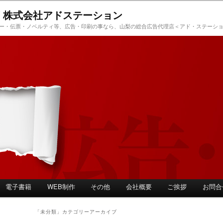
 株式会社アドステーション
ー・伝票・ノベルティ等、広告・印刷の事なら、山梨の総合広告代理店＜アド・ステーシ
電子書籍
WEB制作
その他
会社概要
ご挨拶
お問合
「
未分類
」カテゴリーアーカイブ