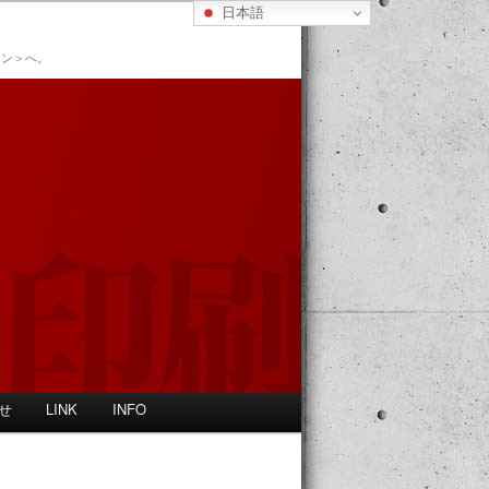
日本語
ョン＞へ。
せ
LINK
INFO