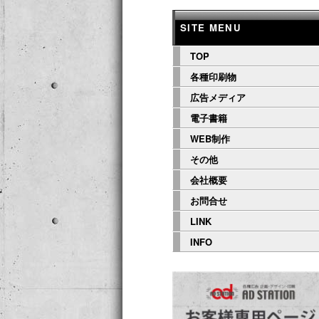
ニ
ン
コ
ュ
SITE MENU
ー
コ
ン
TOP
各種印刷物
ン
テ
広告メディア
電子書籍
テ
ン
WEB制作
ン
ツ
その他
会社概要
ツ
へ
お問合せ
LINK
へ
移
INFO
移
動
動