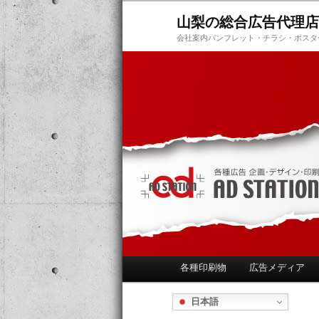
山梨の総合広告代理店
会社案内パンフレット・チラシ・ポスタ
メ
各種印刷物
広告メディア
メ
サ
イ
ン
日本語
イ
ブ
メ