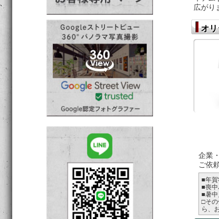
広がり
オリ
企業
ご依
■年
■喪
■暑
□そ
ら、