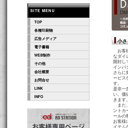
ニ
ン
ュ
SITE MENU
ー
コ
TOP
各種印刷物
ン
広告メディア
小さ
電子書籍
テ
お客様
WEB制作
なダイ
開封し
ン
その他
インパ
会社概要
さらに
ツ
ービス
お問合せ
す。
是非一
LINK
へ
い。価
INFO
きます
また、
移
ントカ
ールの
動
お客様
イテム