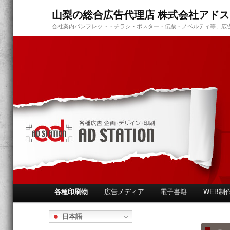
山梨の総合広告代理店 株式会社アド
会社案内パンフレット・チラシ・ポスター・伝票・ノベルティ等、広
メ
各種印刷物
広告メディア
電子書籍
WEB制
メ
イ
ン
日本語
イ
メ