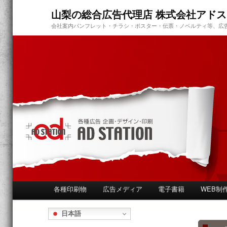
山梨の総合広告代理店 株式会社アド
会社案内パンフレット・チラシ・ポスター・伝票・ノベルティ等、広
メ
各種印刷物
広告メディア
電子書籍
WEB制
メ
イ
ン
日本語
イ
メ