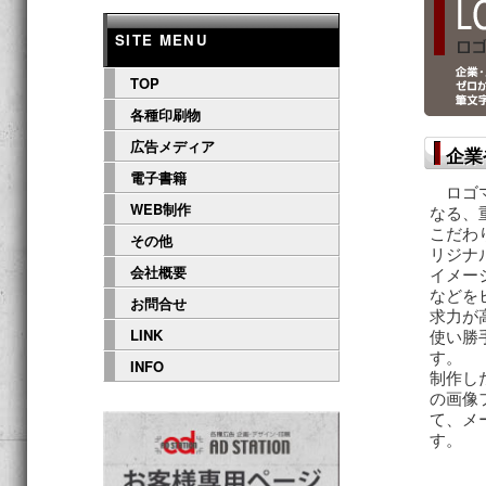
ニ
ン
ュ
SITE MENU
ー
コ
TOP
各種印刷物
ン
広告メディア
企業
電子書籍
テ
ロゴマ
WEB制作
なる、
こだわ
ン
その他
リジナ
会社概要
イメー
ツ
などを
お問合せ
求力が
使い勝
LINK
へ
す。
INFO
制作した
の画像
移
て、メ
す。
動